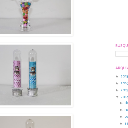
BUSQU
ARQUI
►
201
►
201
►
201
▼
201
►
d
►
n
►
o
►
s