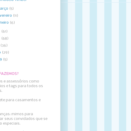
arço
(5)
evereiro
(11)
aneiro
(6)
3
(61)
2
(68)
1
(36)
0
(29)
09
(5)
 FAZEMOS?
es e assessórios como
ios e tags para todos os
s.
llete para casamentos e
nças: mimos para
ar seus convidados que se
o especiais.