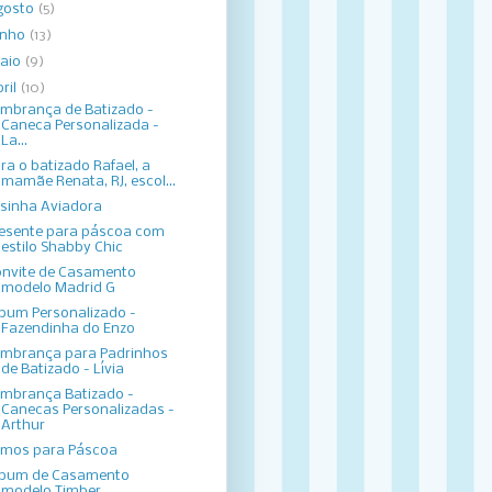
gosto
(5)
unho
(13)
aio
(9)
bril
(10)
mbrança de Batizado -
Caneca Personalizada -
La...
ra o batizado Rafael, a
mamãe Renata, RJ, escol...
sinha Aviadora
esente para páscoa com
estilo Shabby Chic
nvite de Casamento
modelo Madrid G
bum Personalizado -
Fazendinha do Enzo
mbrança para Padrinhos
de Batizado - Lívia
mbrança Batizado -
Canecas Personalizadas -
Arthur
imos para Páscoa
lbum de Casamento
modelo Timber