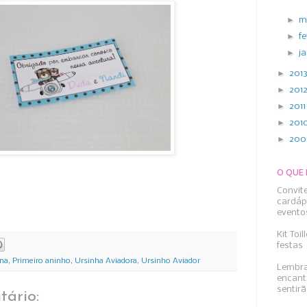
►
m
►
f
►
j
►
201
►
201
►
201
►
201
►
20
O QUE
Convit
cardáp
evento
Kit Toi
festas
ina
,
Primeiro aninho
,
Ursinha Aviadora
,
Ursinho Aviador
Lembra
encant
sentirã
ário: