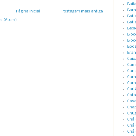
Bail
Barn
Página inicial
Postagem mais antiga
Bati
os (Atom)
Bati
Bebi
Bloc
Bloc
Boda
Bran
Caix
Cami
Cane
Carn
Carr
Cart
Cata
Cava
Cha
Chug
Chá 
Chá 
Chá 