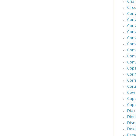
Chá 
Circ
Conv
Conv
Conv
Conv
Conv
Conv
Conv
Conv
Conv
Cop
Cori
Corr
Coru
Cow 
Cupc
Cupc
Dia 
Dino
Disn
Doki
Esma