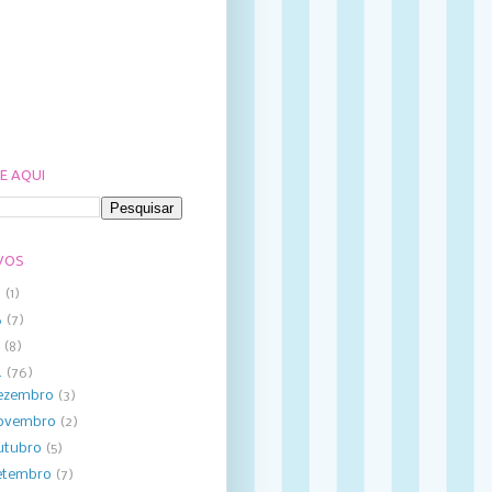
E AQUI
VOS
8
(1)
6
(7)
5
(8)
4
(76)
ezembro
(3)
ovembro
(2)
utubro
(5)
etembro
(7)