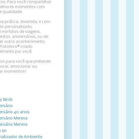
ros: Para
você compartilhar
elhores momentos com
e qualidade.
a prática, divertida, e com
lo personalizado,
rme fotos de viagens,
ntos, aniversários, ou de
er outro acontecimento,
Fotolivro® criado
almente por você.
sso para você que pretende
rar, emocionar ou
zar momentos!
y Birds
ersário
ersário 40 anos
ersário Menina
ersário Menino
 50
atizador de Ambiente