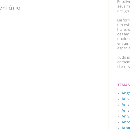
Fotoliv
ntário
seus m
design 
De form
um esti
transfo
casame
qualqu
em um 
especi
Tudo i
comemo
eterni
TEMAS
Angr
Aniv
Aniv
Aniv
Aniv
Anos
Arom