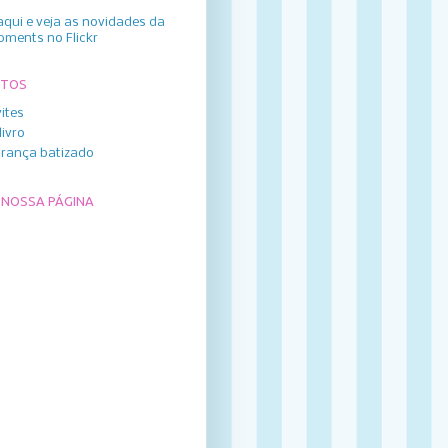
aqui e veja as novidades da
oments no Flickr
UTOS
ites
livro
rança batizado
 NOSSA PÁGINA