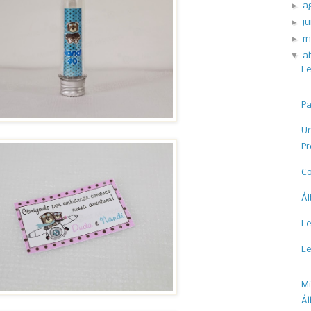
►
a
►
j
►
m
▼
a
Le
Pa
Ur
Pr
Co
Ál
Le
Le
M
Á