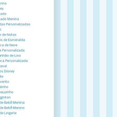
arina
ey
zado
zado Menina
das Personalizadas
o
o de Notas
s de Esmeralda
ca de Neve
a Personalizada
nhão de Lixo
ca Personalizada
aval
os Disney
ão
vento
linho
peuzinho
ginton
de Bebê Menina
de Bebê Menino
de Lingerie