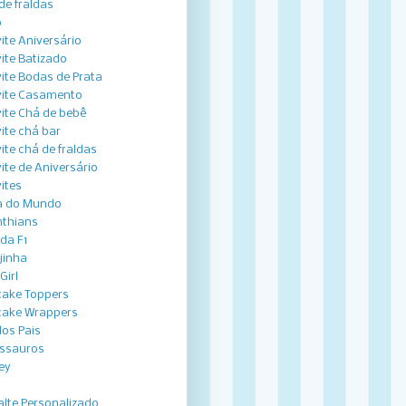
de fraldas
o
ite Aniversário
ite Batizado
ite Bodas de Prata
ite Casamento
ite Chá de bebê
ite chá bar
ite chá de fraldas
ite de Aniversário
ites
a do Mundo
nthians
ida F1
jinha
Girl
ake Toppers
ake Wrappers
dos Pais
ssauros
ey
lte Personalizado