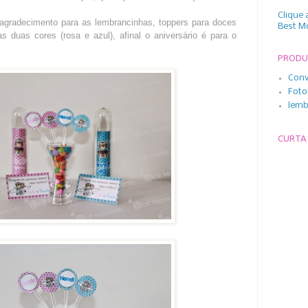
Clique 
gradecimento para as lembrancinhas, toppers para doces
Best M
s duas cores (rosa e azul), afinal o aniversário é para o
PROD
Conv
Foto
lemb
CURTA