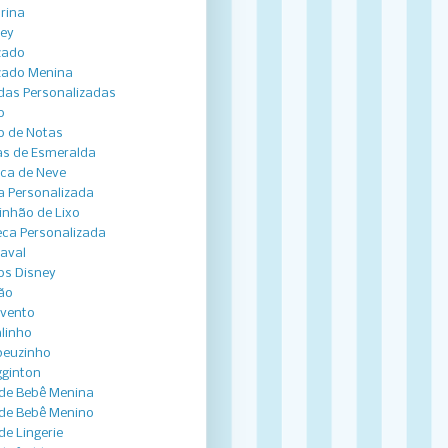
arina
ey
zado
zado Menina
das Personalizadas
o
o de Notas
s de Esmeralda
ca de Neve
a Personalizada
nhão de Lixo
ca Personalizada
aval
os Disney
ão
vento
linho
peuzinho
ginton
de Bebê Menina
de Bebê Menino
de Lingerie