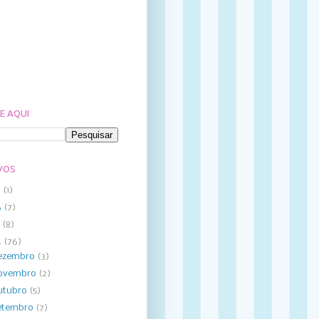
E AQUI
VOS
8
(1)
6
(7)
5
(8)
4
(76)
ezembro
(3)
ovembro
(2)
utubro
(5)
etembro
(7)