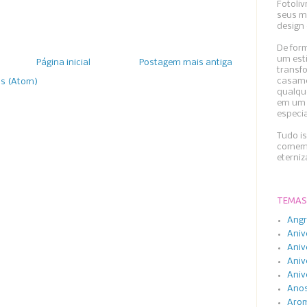
Fotoliv
seus m
design 
De form
um esti
Página inicial
Postagem mais antiga
transfo
casame
os (Atom)
qualqu
em um 
especi
Tudo i
comemo
eterni
TEMAS
Angr
Aniv
Aniv
Aniv
Aniv
Anos
Arom