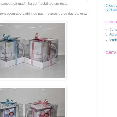
a caneca da madrinha com detalhes em rosa.
Clique 
Best M
mensagem aos padrinhos nas mesmas cores das canecas.
PROD
Conv
Foto
lemb
CURTA