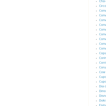
Chá 
Circ
Conv
Conv
Conv
Conv
Conv
Conv
Conv
Conv
Conv
Cop
Cori
Corr
Coru
Cow 
Cupc
Cupc
Dia 
Dino
Disn
Doki
Esma