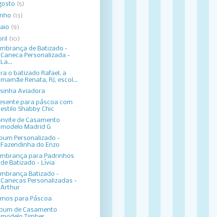
gosto
(5)
unho
(13)
aio
(9)
bril
(10)
mbrança de Batizado -
Caneca Personalizada -
La...
ra o batizado Rafael, a
mamãe Renata, RJ, escol...
sinha Aviadora
esente para páscoa com
estilo Shabby Chic
nvite de Casamento
modelo Madrid G
bum Personalizado -
Fazendinha do Enzo
mbrança para Padrinhos
de Batizado - Lívia
mbrança Batizado -
Canecas Personalizadas -
Arthur
imos para Páscoa
lbum de Casamento
modelo Timber