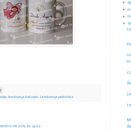
►
a
►
j
►
m
▼
a
Le
Pa
Ur
Pr
Co
Ál
Le
zada
,
lembrança batizado
,
Lembrança padrinhos
Le
M
vembro de 2015 às 14:02
Á