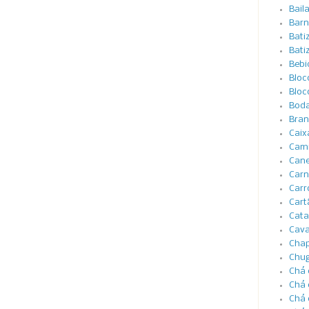
Bail
Barn
Bati
Bati
Bebi
Bloc
Bloc
Boda
Bran
Caix
Cami
Cane
Carn
Carr
Cart
Cata
Cava
Cha
Chug
Chá 
Chá 
Chá 