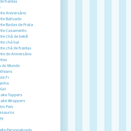
de fraldas
o
ite Aniversário
ite Batizado
ite Bodas de Prata
ite Casamento
ite Chá de bebê
ite chá bar
ite chá de fraldas
ite de Aniversário
ites
a do Mundo
nthians
ida F1
jinha
Girl
ake Toppers
ake Wrappers
dos Pais
ssauros
ey
lte Personalizado