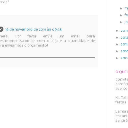
necas?
►
m
►
f
►
j
16 de novembro de 2015 às 09:38
►
201
imere! Por favor envie um email para
►
201
estmoments.com.br com o cep e a quantidade de
►
201
ra enviarmos o orçamento!
►
201
►
20
O QUE
Convit
cardáp
evento
Kit Toi
festas
Lembra
encant
sentirã