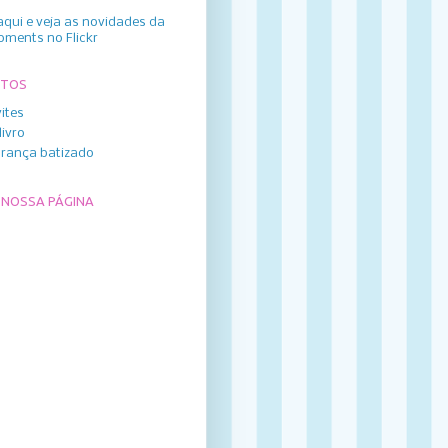
aqui e veja as novidades da
oments no Flickr
UTOS
ites
livro
rança batizado
 NOSSA PÁGINA