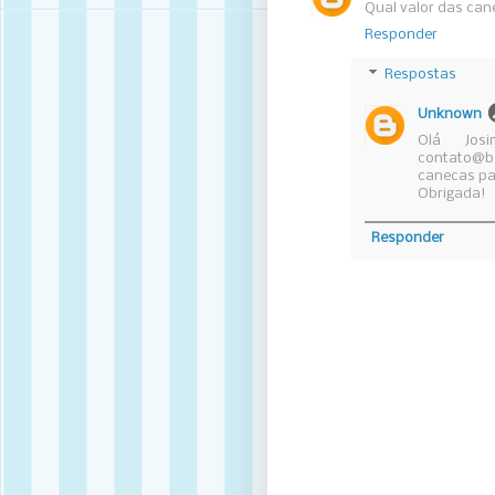
Qual valor das ca
Responder
Respostas
Unknown
Olá Jos
contato@b
canecas pa
Obrigada!
Responder