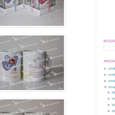
BUSQU
ARQUI
►
201
►
201
►
201
▼
201
►
d
►
n
►
o
►
s