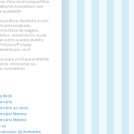
ros: Para
você compartilhar
elhores momentos com
e qualidade.
a prática, divertida, e com
lo personalizado,
rme fotos de viagens,
ntos, aniversários, ou de
er outro acontecimento,
Fotolivro® criado
almente por você.
sso para você que pretende
rar, emocionar ou
zar momentos!
y Birds
ersário
ersário 40 anos
ersário Menina
ersário Menino
 50
atizador de Ambiente