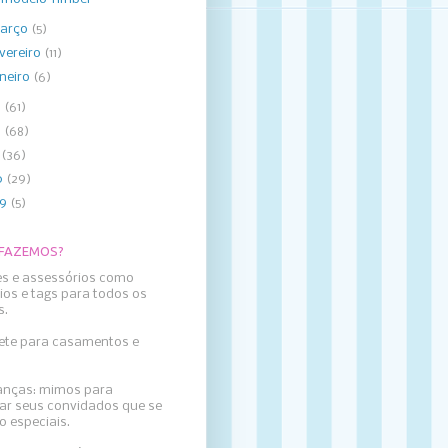
arço
(5)
evereiro
(11)
aneiro
(6)
3
(61)
2
(68)
1
(36)
0
(29)
09
(5)
 FAZEMOS?
es e assessórios como
ios e tags para todos os
s.
llete para casamentos e
nças: mimos para
ar seus convidados que se
o especiais.