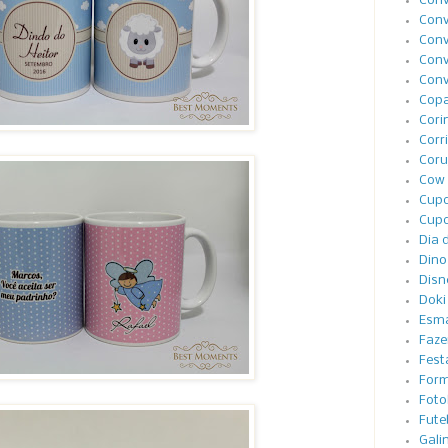
Conv
Conv
Conv
Conv
Conv
Cop
Cori
Corr
Coru
Cow 
Cupc
Cupc
Dia 
Dino
Disn
Doki
Esma
Faze
Festa
Form
Foto
Fute
Gali