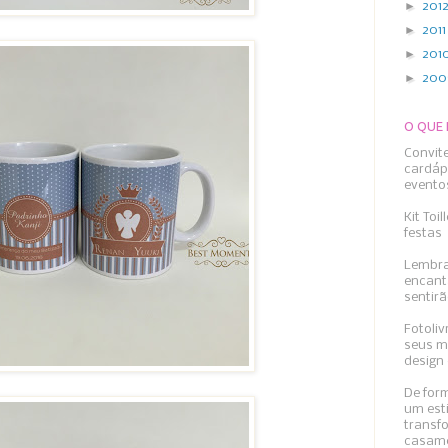
►
201
►
201
►
201
►
20
O QUE
Convit
cardáp
evento
Kit Toi
festas
Lembra
encant
sentirã
Fotoliv
seus m
design 
De form
um esti
transfo
casame