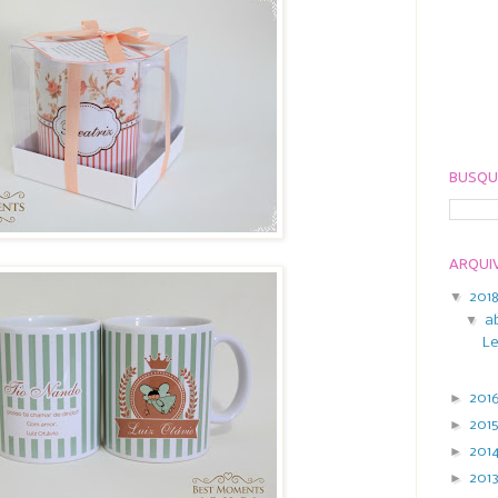
BUSQU
ARQUI
▼
201
▼
a
Le
►
201
►
201
►
201
►
201