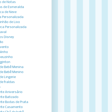
o de Notas
s de Esmeralda
ca de Neve
a Personalizada
nhão de Lixo
ca Personalizada
aval
os Disney
ão
vento
linho
peuzinho
ginton
de Bebê Menina
de Bebê Menino
de Lingerie
de fraldas
o
ite Aniversário
ite Batizado
ite Bodas de Prata
ite Casamento