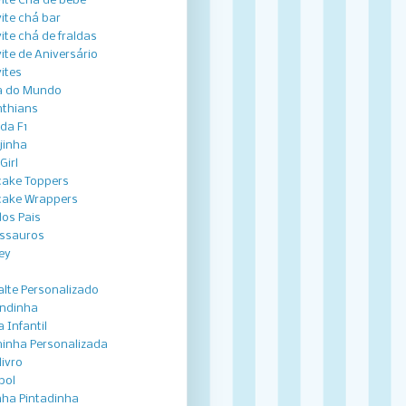
ite Chá de bebê
ite chá bar
ite chá de fraldas
ite de Aniversário
ites
a do Mundo
nthians
ida F1
jinha
Girl
ake Toppers
ake Wrappers
dos Pais
ssauros
ey
lte Personalizado
ndinha
 Infantil
inha Personalizada
livro
bol
nha Pintadinha