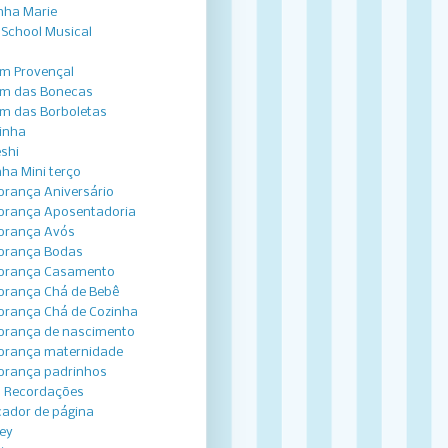
nha Marie
 School Musical
im Provençal
im das Bonecas
im das Borboletas
inha
shi
nha Mini terço
rança Aniversário
rança Aposentadoria
brança Avós
brança Bodas
brança Casamento
rança Chá de Bebê
rança Chá de Cozinha
rança de nascimento
rança maternidade
rança padrinhos
o Recordações
ador de página
ey