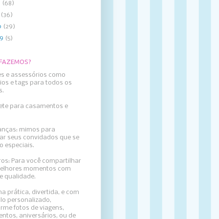
2
(68)
1
(36)
0
(29)
09
(5)
 FAZEMOS?
es e assessórios como
ios e tags para todos os
s.
llete para casamentos e
nças: mimos para
ar seus convidados que se
o especiais.
ros: Para
você compartilhar
elhores momentos com
e qualidade.
a prática, divertida, e com
lo personalizado,
rme fotos de viagens,
ntos, aniversários, ou de