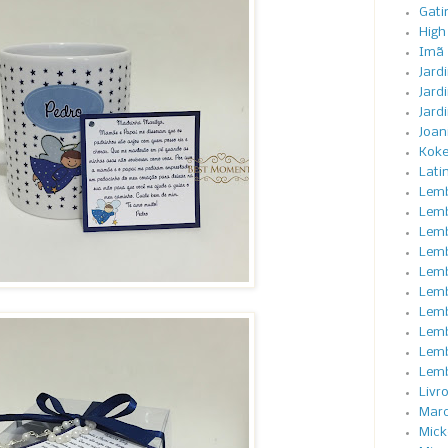
Gati
High
Imã
Jard
Jard
Jard
Joan
Koke
Lati
Lemb
Lemb
Lem
Lem
Lem
Lemb
Lemb
Lemb
Lemb
Lemb
Livr
Marc
Mick