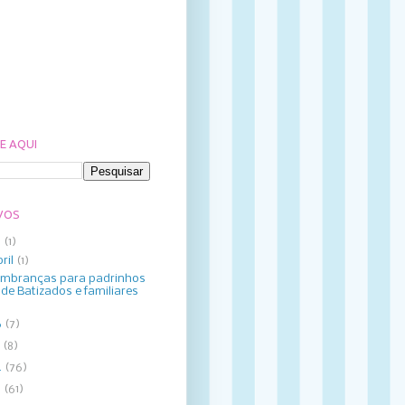
E AQUI
VOS
8
(1)
bril
(1)
mbranças para padrinhos
de Batizados e familiares
6
(7)
5
(8)
4
(76)
3
(61)