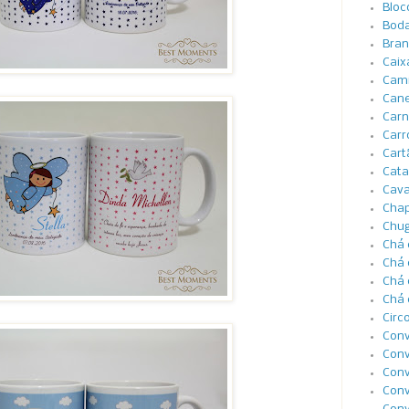
Bloc
Boda
Bran
Caix
Cami
Cane
Carn
Carr
Cart
Cata
Cava
Cha
Chug
Chá 
Chá 
Chá 
Chá 
Circ
Conv
Conv
Conv
Conv