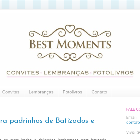
Convites
Lembranças
Fotolivros
Contato
FALE 
Email:
a padrinhos de Batizados e
conta
Vivo: (
as mais lindas e delicadas lembranças para batizado.