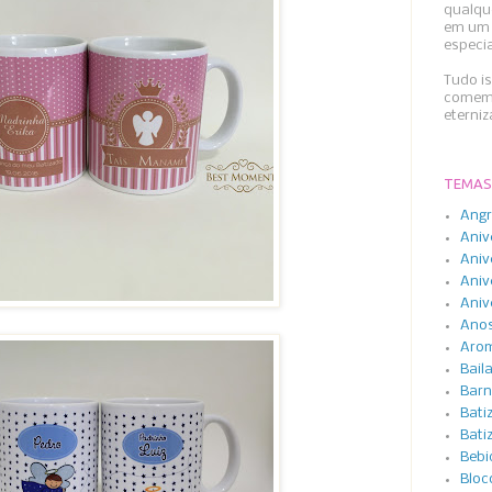
qualqu
em um 
especi
Tudo i
comemo
eterni
TEMAS
Angr
Aniv
Aniv
Aniv
Aniv
Anos
Arom
Bail
Barn
Bati
Bati
Bebi
Bloc