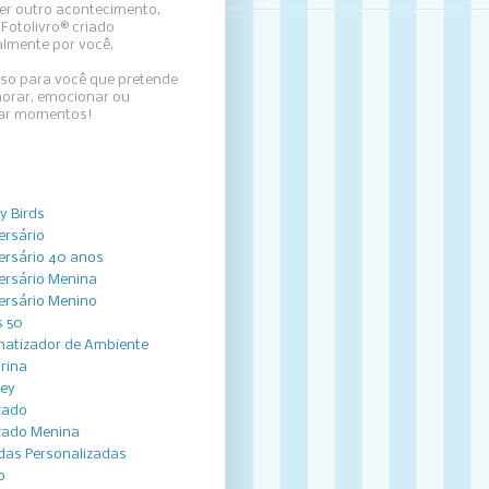
er outro acontecimento,
Fotolivro® criado
almente por você.
sso para você que pretende
rar, emocionar ou
zar momentos!
y Birds
ersário
ersário 40 anos
ersário Menina
ersário Menino
 50
atizador de Ambiente
arina
ey
zado
zado Menina
das Personalizadas
o