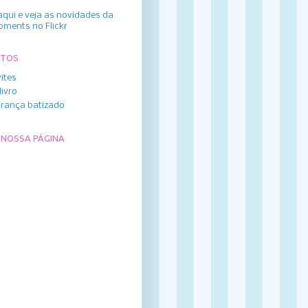
aqui e veja as novidades da
oments no Flickr
UTOS
ites
livro
rança batizado
 NOSSA PÁGINA