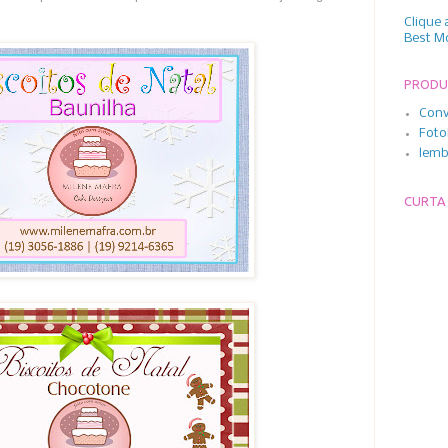
Clique 
Best M
PROD
Conv
Foto
lemb
CURTA