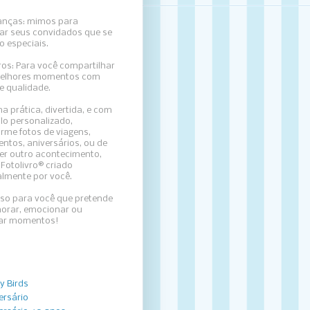
nças: mimos para
ar seus convidados que se
o especiais.
ros: Para
você compartilhar
elhores momentos com
e qualidade.
a prática, divertida, e com
lo personalizado,
rme fotos de viagens,
ntos, aniversários, ou de
er outro acontecimento,
Fotolivro® criado
almente por você.
sso para você que pretende
rar, emocionar ou
zar momentos!
y Birds
ersário