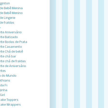
ginton
de Bebê Menina
de Bebê Menino
de Lingerie
de fraldas
o
ite Aniversário
ite Batizado
ite Bodas de Prata
ite Casamento
ite Chá de bebê
ite chá bar
ite chá de fraldas
ite de Aniversário
ites
a do Mundo
nthians
ida F1
jinha
Girl
ake Toppers
ake Wrappers