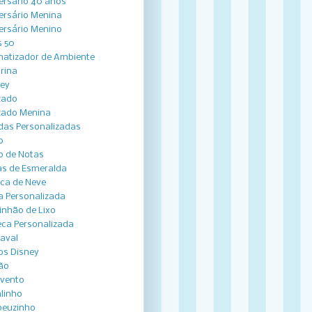
ersário 40 anos
ersário Menina
ersário Menino
 50
atizador de Ambiente
arina
ey
zado
zado Menina
das Personalizadas
o
o de Notas
s de Esmeralda
ca de Neve
a Personalizada
nhão de Lixo
ca Personalizada
aval
os Disney
ão
vento
linho
peuzinho