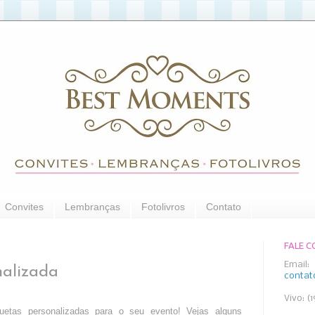
Convites
Lembranças
Fotolivros
Contato
FALE 
Email:
nalizada
conta
Vivo: (
uetas personalizadas para o seu evento! Vejas alguns