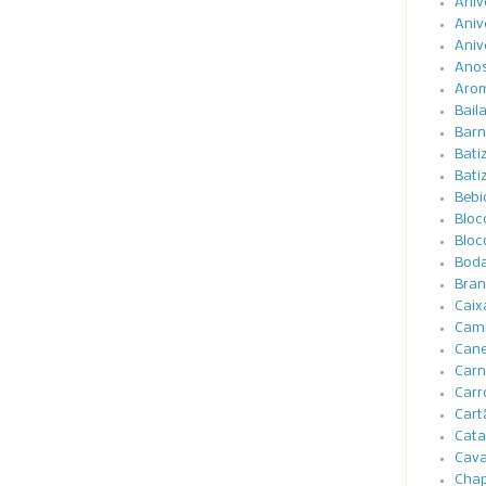
Aniv
Aniv
Aniv
Anos
Arom
Bail
Barn
Bati
Bati
Bebi
Bloc
Bloc
Boda
Bran
Caix
Cami
Cane
Carn
Carr
Cart
Cata
Cava
Cha