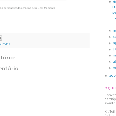
▼
d
Et
tas personalizadas criadas pela Best Moments
Mi
Co
►
n
►
s
►
a
alizadas
►
j
►
m
ário:
►
a
ntário
►
m
►
20
O QUE
Convit
cardáp
evento
Kit Toi
festas