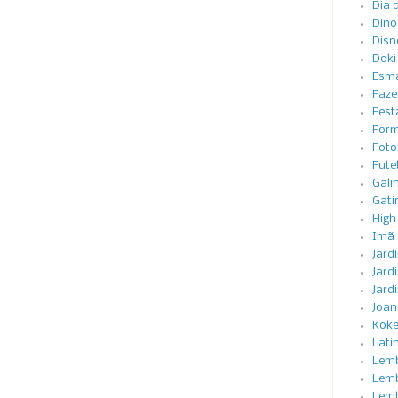
Dia 
Dino
Disn
Doki
Esma
Faze
Festa
Form
Foto
Fute
Gali
Gati
High
Imã
Jard
Jard
Jard
Joan
Koke
Lati
Lemb
Lemb
Lem