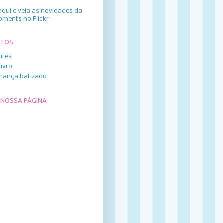
aqui e veja as novidades da
oments no Flickr
UTOS
ites
livro
rança batizado
 NOSSA PÁGINA