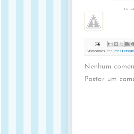
Etique
Marcadores:
Etiquetas Person
Nenhum coment
Postar um come