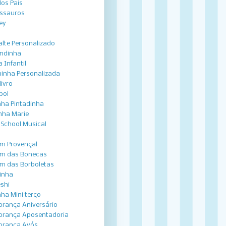
dos Pais
ssauros
ey
lte Personalizado
ndinha
 Infantil
inha Personalizada
livro
bol
nha Pintadinha
nha Marie
 School Musical
im Provençal
im das Bonecas
im das Borboletas
inha
shi
nha Mini terço
rança Aniversário
rança Aposentadoria
brança Avós