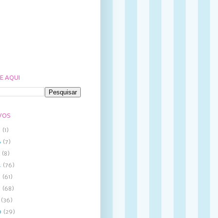
E AQUI
VOS
8
(1)
6
(7)
5
(8)
4
(76)
3
(61)
2
(68)
1
(36)
0
(29)