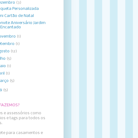
ezembro
(3)
iqueta Personalizada
ni Cartão de Natal
nvite Aniversário Jardim
Encantado
ovembro
(1)
etembro
(1)
gosto
(12)
ulho
(5)
aio
(1)
bril
(1)
arço
(5)
09
(5)
 FAZEMOS?
es e assessórios como
ios e tags para todos os
s.
llete para casamentos e