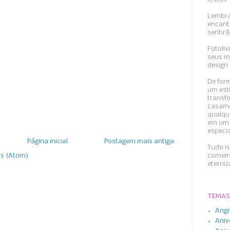
Lembra
encant
sentirã
Fotoliv
seus m
design 
De form
um esti
transfo
casame
qualqu
em um 
especi
Página inicial
Postagem mais antiga
Tudo i
comemo
os (Atom)
eterni
TEMAS
Angr
Aniv