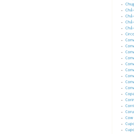
Chug
Chá 
Chá 
Chá 
Chá 
Circ
Conv
Conv
Conv
Conv
Conv
Conv
Conv
Conv
Conv
Cop
Cori
Corr
Coru
Cow 
Cupc
Cupc