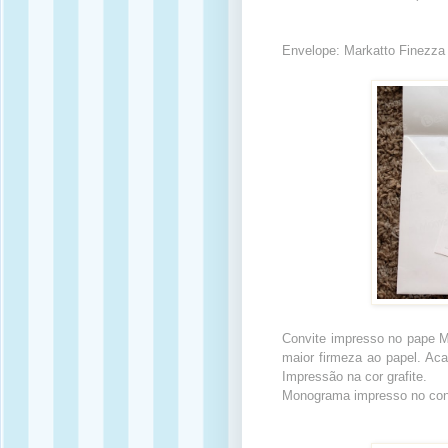
Envelope: Markatto Finezza 
Convite impresso no pape M
maior firmeza ao papel. Aca
Impressão na cor grafite.
Monograma impresso no con