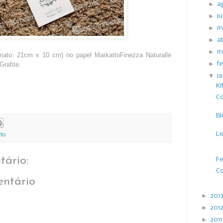
►
a
►
j
►
m
►
a
►
m
mato: 21cm x 10 cm) no papel MarkattoFinezza Naturalle
►
f
rafite.
▼
j
Ki
Co
Bl
L
to
ário:
Fe
Co
ntário
►
201
►
201
►
201