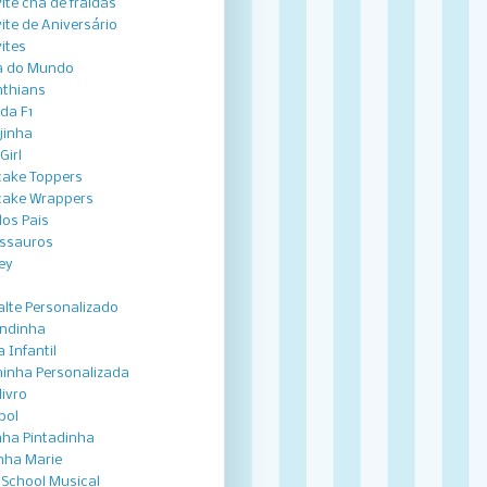
ite chá de fraldas
ite de Aniversário
ites
a do Mundo
nthians
ida F1
jinha
Girl
ake Toppers
ake Wrappers
dos Pais
ssauros
ey
lte Personalizado
ndinha
 Infantil
inha Personalizada
livro
bol
nha Pintadinha
nha Marie
 School Musical