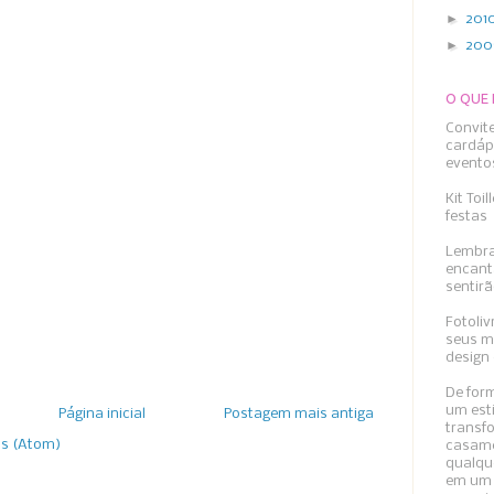
►
201
►
20
O QUE
Convit
cardáp
evento
Kit Toi
festas
Lembra
encant
sentirã
Fotoliv
seus m
design 
De form
um esti
Página inicial
Postagem mais antiga
transfo
os (Atom)
casame
qualqu
em um 