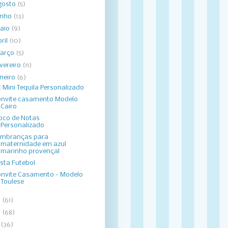
gosto
(5)
unho
(13)
aio
(9)
bril
(10)
arço
(5)
evereiro
(11)
aneiro
(6)
t Mini Tequila Personalizado
nvite casamento Modelo
Cairo
oco de Notas
Personalizado
embranças para
maternidade em azul
marinho provençal
sta Futebol
nvite Casamento - Modelo
Toulese
3
(61)
2
(68)
1
(36)