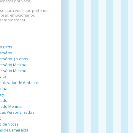
almente por você.
sso para você que pretende
rar, emocionar ou
zar momentos!
y Birds
ersário
ersário 40 anos
ersário Menina
ersário Menino
 50
atizador de Ambiente
arina
ey
zado
zado Menina
das Personalizadas
o
o de Notas
s de Esmeralda