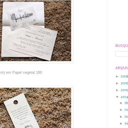
BUSQU
ARQUI
cm) em Papel vegetal 180
►
201
►
201
►
201
▼
201
►
d
►
n
►
o
►
s