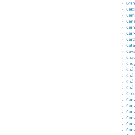
Bran
Caix
Cami
Cane
Carn
Carr
Cart
Cata
Cava
Cha
Chug
Chá 
Chá 
Chá 
Chá 
Circ
Conv
Conv
Conv
Conv
Conv
Conv