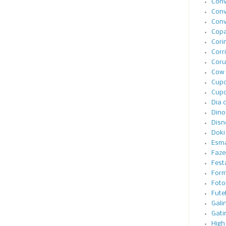
Conv
Conv
Conv
Cop
Cori
Corr
Coru
Cow 
Cupc
Cupc
Dia 
Dino
Disn
Doki
Esma
Faze
Festa
Form
Foto
Fute
Gali
Gati
High