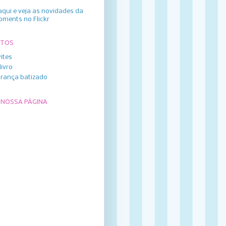
aqui e veja as novidades da
oments no Flickr
UTOS
ites
livro
rança batizado
 NOSSA PÁGINA