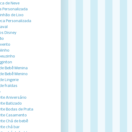
ca de Neve
a Personalizada
nhão de Lixo
ca Personalizada
aval
os Disney
ão
vento
linho
peuzinho
ginton
de Bebê Menina
de Bebê Menino
de Lingerie
de fraldas
o
ite Aniversário
ite Batizado
ite Bodas de Prata
ite Casamento
ite Chá de bebê
ite chá bar