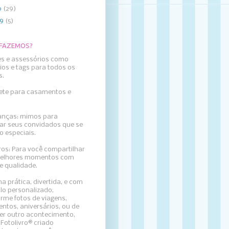
0
(29)
09
(5)
 FAZEMOS?
es e assessórios como
ios e tags para todos os
s.
llete para casamentos e
nças: mimos para
ar seus convidados que se
o especiais.
ros: Para
você compartilhar
elhores momentos com
e qualidade.
a prática, divertida, e com
lo personalizado,
rme fotos de viagens,
ntos, aniversários, ou de
er outro acontecimento,
Fotolivro® criado