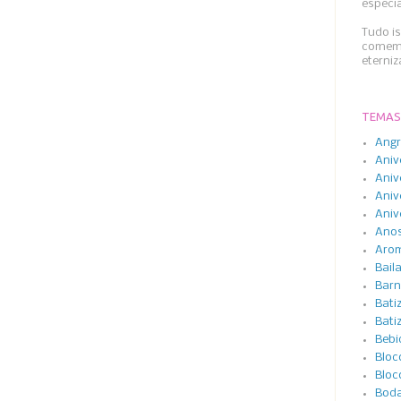
especi
Tudo i
comemo
eterni
TEMAS
Angr
Aniv
Aniv
Aniv
Aniv
Anos
Arom
Bail
Barn
Bati
Bati
Bebi
Bloc
Bloc
Boda