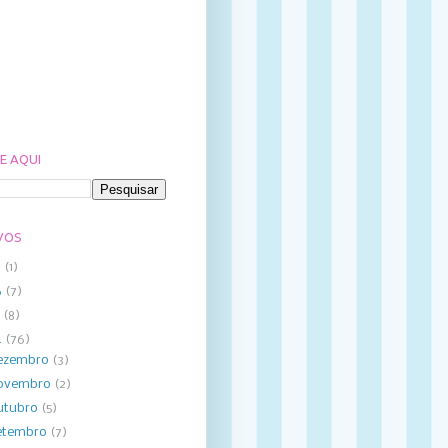
E AQUI
VOS
8
(1)
6
(7)
5
(8)
4
(76)
ezembro
(3)
ovembro
(2)
utubro
(5)
etembro
(7)