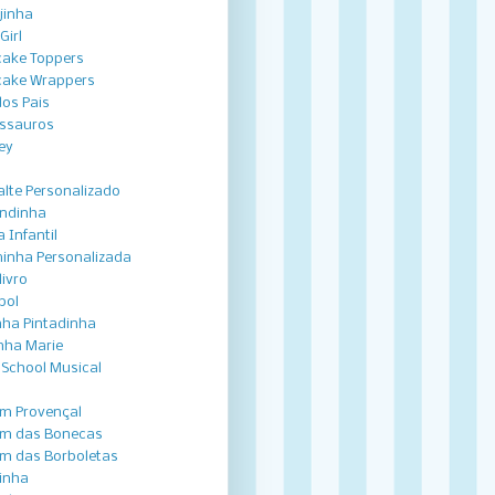
jinha
Girl
ake Toppers
ake Wrappers
dos Pais
ssauros
ey
lte Personalizado
ndinha
 Infantil
inha Personalizada
livro
bol
nha Pintadinha
nha Marie
 School Musical
im Provençal
im das Bonecas
im das Borboletas
inha