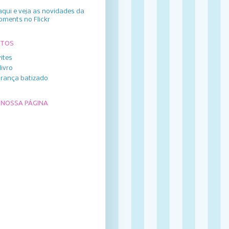
aqui e veja as novidades da
oments no Flickr
UTOS
ites
livro
rança batizado
 NOSSA PÁGINA