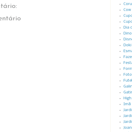
Coru
ário:
Cow 
Cupc
ntário
Cupc
Dia 
Dino
Disn
Doki
Esma
Faze
Festa
Form
Foto
Fute
Gali
Gati
High
Imã
Jard
Jard
Jard
Joan