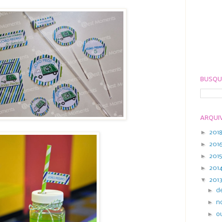
BUSQU
ARQUI
►
201
►
201
►
201
►
201
▼
201
►
d
►
n
►
o