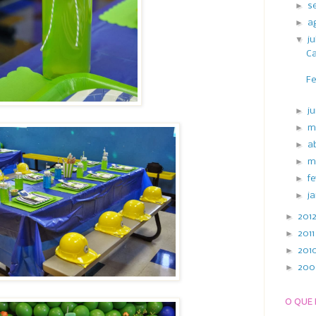
►
s
►
a
▼
j
Ca
Fe
►
j
►
m
►
a
►
m
►
f
►
j
►
201
►
201
►
201
►
20
O QUE