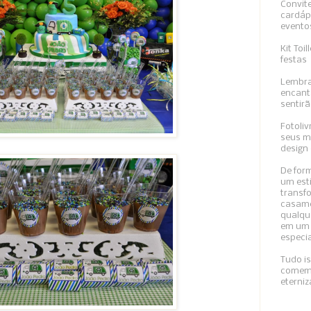
Convit
cardáp
evento
Kit Toi
festas
Lembra
encant
sentirã
Fotoliv
seus m
design 
De form
um esti
transfo
casame
qualqu
em um 
especi
Tudo i
comemo
eterni