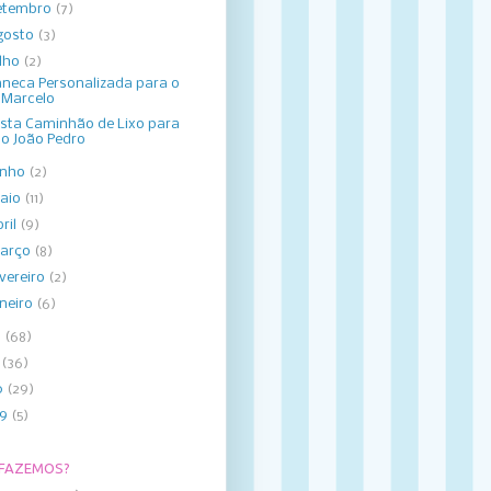
etembro
(7)
gosto
(3)
ulho
(2)
neca Personalizada para o
Marcelo
sta Caminhão de Lixo para
o João Pedro
unho
(2)
aio
(11)
bril
(9)
arço
(8)
evereiro
(2)
aneiro
(6)
2
(68)
1
(36)
0
(29)
09
(5)
 FAZEMOS?