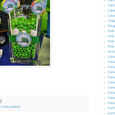
Carr
Cart
Cata
Cava
Cha
Chug
Chá 
Chá 
Chá 
Chá 
Circ
Conv
Conv
Conv
Conv
Conv
Conv
Conv
Conv
Conv
Cop
o
,
Festa Infantil
Cori
Corr