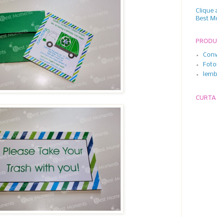
Clique 
Best M
PROD
Conv
Foto
lemb
CURTA