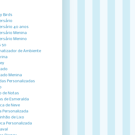
y Birds
ersário
ersário 40 anos
ersário Menina
ersário Menino
 50
atizador de Ambiente
arina
ey
zado
zado Menina
das Personalizadas
o
o de Notas
s de Esmeralda
ca de Neve
a Personalizada
nhão de Lixo
ca Personalizada
aval