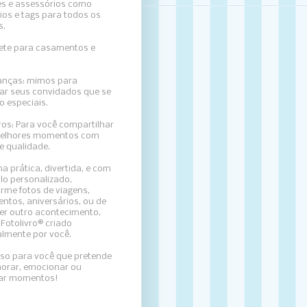
es e assessórios como
ios e tags para todos os
s.
llete para casamentos e
nças: mimos para
ar seus convidados que se
o especiais.
ros: Para
você compartilhar
elhores momentos com
e qualidade.
a prática, divertida, e com
lo personalizado,
rme fotos de viagens,
ntos, aniversários, ou de
er outro acontecimento,
Fotolivro® criado
almente por você.
sso para você que pretende
rar, emocionar ou
zar momentos!