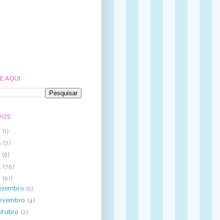
E AQUI
VOS
8
(1)
6
(7)
5
(8)
4
(76)
3
(61)
ezembro
(5)
ovembro
(4)
utubro
(2)