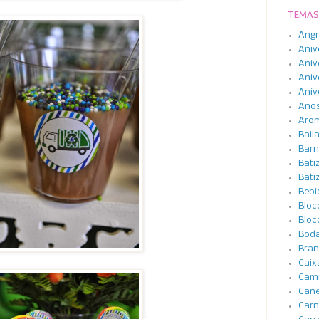
TEMAS
Angr
Aniv
Aniv
Aniv
Aniv
Anos
Arom
Bail
Barn
Bati
Bati
Bebi
Bloc
Bloc
Boda
Bran
Caix
Cami
Cane
Carn