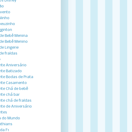
os Disney
ão
vento
linho
peuzinho
ginton
de Bebê Menina
de Bebê Menino
de Lingerie
de fraldas
o
ite Aniversário
ite Batizado
ite Bodas de Prata
ite Casamento
ite Chá de bebê
ite chá bar
ite chá de fraldas
ite de Aniversário
ites
a do Mundo
nthians
ida F1