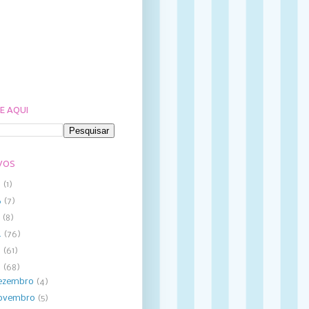
E AQUI
VOS
8
(1)
6
(7)
5
(8)
4
(76)
3
(61)
2
(68)
ezembro
(4)
ovembro
(5)