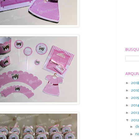
BUSQU
ARQUI
►
201
►
201
►
201
►
201
►
201
▼
201
►
d
►
n