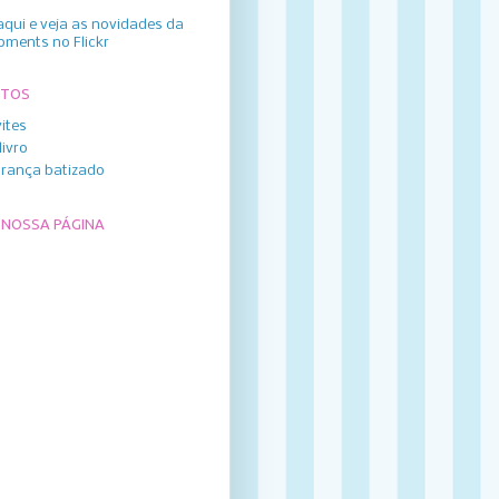
aqui e veja as novidades da
oments no Flickr
UTOS
ites
livro
rança batizado
 NOSSA PÁGINA