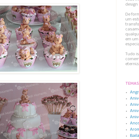
design 
De form
um esti
transfo
casame
qualqu
em um 
especi
Tudo i
comemo
eterni
TEMAS
Angr
Aniv
Aniv
Aniv
Aniv
Anos
Arom
Bail