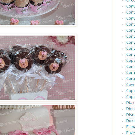
Circ
Conv
Conv
Conv
Conv
Conv
Conv
Conv
Conv
Conv
Cop
Cori
Corr
Coru
Cow 
Cupc
Cupc
Dia 
Dino
Disn
Doki
Esma
Faze