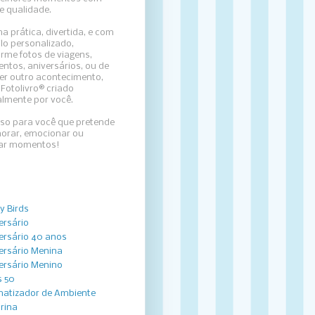
e qualidade.
a prática, divertida, e com
lo personalizado,
rme fotos de viagens,
ntos, aniversários, ou de
er outro acontecimento,
Fotolivro® criado
almente por você.
sso para você que pretende
rar, emocionar ou
zar momentos!
y Birds
ersário
ersário 40 anos
ersário Menina
ersário Menino
 50
atizador de Ambiente
arina