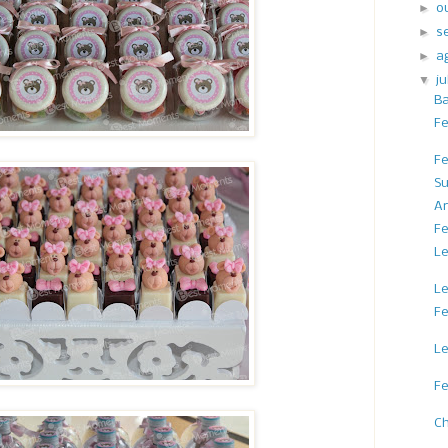
►
o
►
s
►
a
▼
j
Ba
Fe
Fe
Su
An
Fe
Le
Le
Fe
Le
Fe
Ch