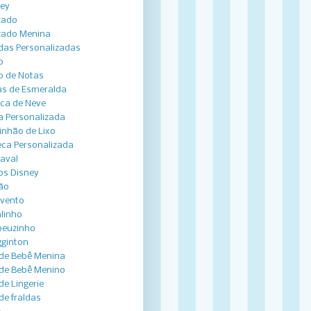
ey
zado
zado Menina
das Personalizadas
o
o de Notas
s de Esmeralda
ca de Neve
a Personalizada
nhão de Lixo
ca Personalizada
aval
os Disney
ão
vento
linho
peuzinho
ginton
de Bebê Menina
de Bebê Menino
de Lingerie
de fraldas