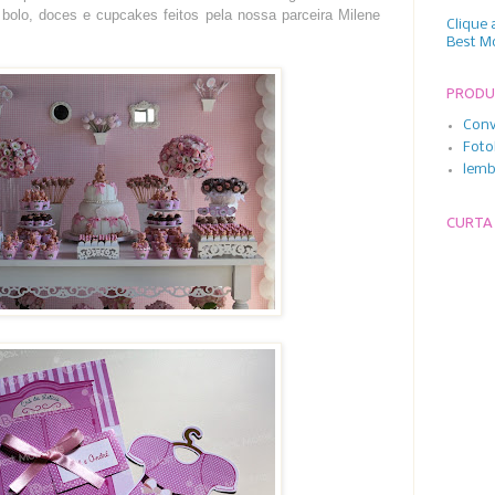
bolo, doces e cupcakes feitos pela nossa parceira Milene
Clique 
Best M
PROD
Conv
Foto
lemb
CURTA