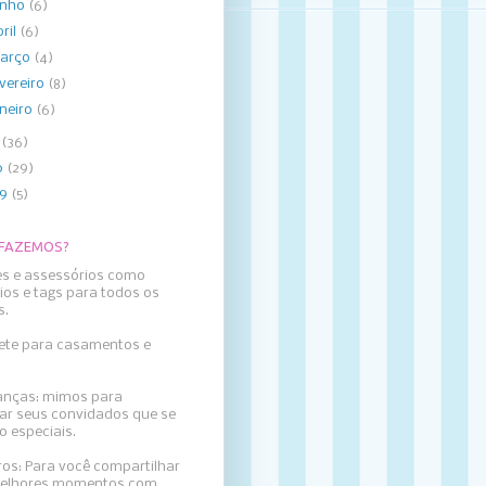
unho
(6)
bril
(6)
arço
(4)
evereiro
(8)
aneiro
(6)
1
(36)
0
(29)
09
(5)
 FAZEMOS?
es e assessórios como
ios e tags para todos os
s.
llete para casamentos e
nças: mimos para
ar seus convidados que se
o especiais.
ros: Para
você compartilhar
elhores momentos com