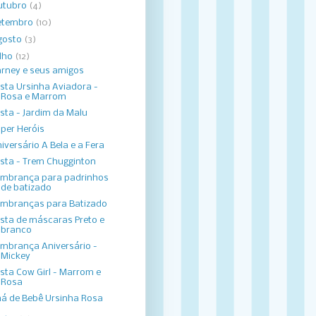
utubro
(4)
etembro
(10)
gosto
(3)
ulho
(12)
rney e seus amigos
sta Ursinha Aviadora -
Rosa e Marrom
sta - Jardim da Malu
per Heróis
iversário A Bela e a Fera
sta - Trem Chugginton
mbrança para padrinhos
de batizado
mbranças para Batizado
sta de máscaras Preto e
branco
mbrança Aniversário -
Mickey
sta Cow Girl - Marrom e
Rosa
á de Bebê Ursinha Rosa