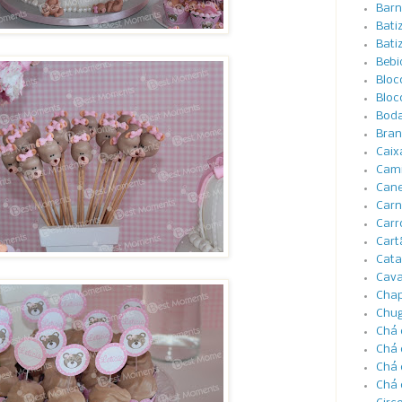
Barn
Bati
Bati
Bebi
Bloc
Bloc
Boda
Bran
Caix
Cami
Cane
Carn
Carr
Cart
Cata
Cava
Cha
Chug
Chá 
Chá 
Chá 
Chá 