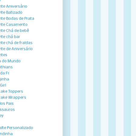
o
ite Aniversário
ite Batizado
ite Bodas de Prata
ite Casamento
ite Chá de bebê
ite chá bar
ite chá de fraldas
ite de Aniversário
ites
a do Mundo
nthians
ida F1
jinha
Girl
ake Toppers
ake Wrappers
dos Pais
ssauros
ey
lte Personalizado
ndinha