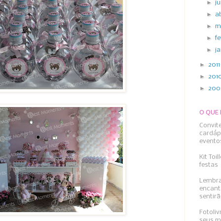
►
j
►
a
►
m
►
f
►
j
►
201
►
201
►
20
O QUE
Convit
cardáp
evento
Kit Toi
festas
Lembra
encant
sentirã
Fotoliv
seus m